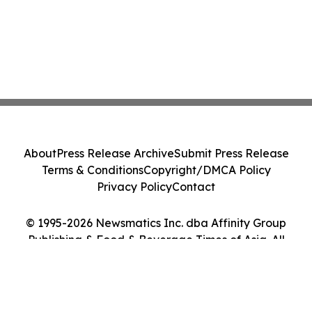
About
Press Release Archive
Submit Press Release
Terms & Conditions
Copyright/DMCA Policy
Privacy Policy
Contact
© 1995-2026 Newsmatics Inc. dba Affinity Group
Publishing & Food & Beverage Times of Asia. All
Rights Reserved.
Cookie Settings / Your Privacy Choices